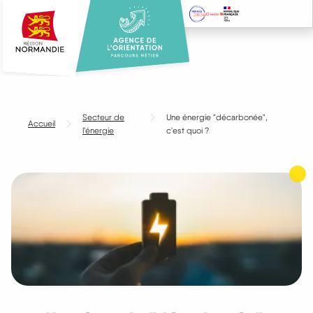
Aller
au
contenu
principal
Secteur de
Une énergie "décarbonée",
Accueil
l’énergie
c'est quoi ?