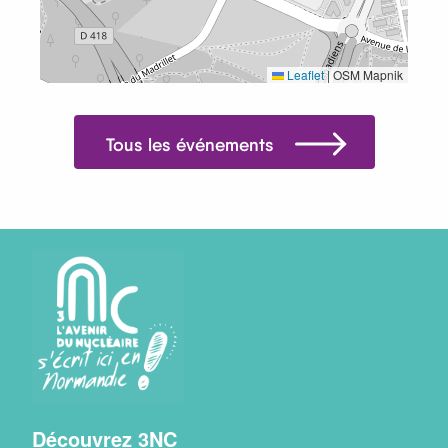
Leaflet
|
OSM Mapnik
Tous les événements
Menu
Découvrez 3NC