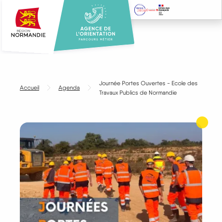
Aller
au
contenu
principal
Journée Portes Ouvertes - Ecole des
Accueil
Agenda
Travaux Publics de Normandie