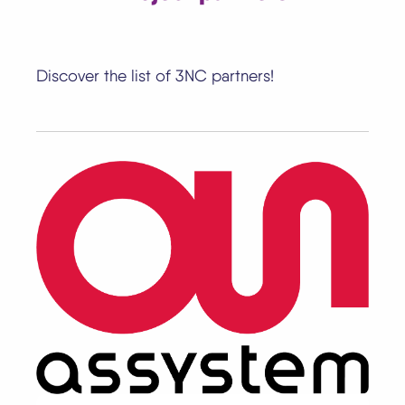
Discover the list of 3NC partners!
Image