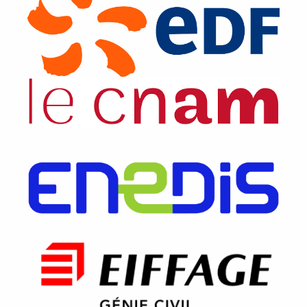
Image
Image
Image