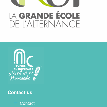
Menu
Contact us
footer
Contact