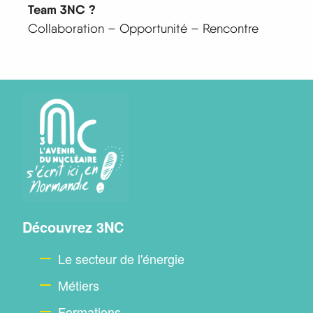
Team 3NC ?
Collaboration – Opportunité – Rencontre
Menu
Découvrez 3NC
footer
Le secteur de l'énergie
Métiers
Formations